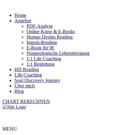
Home
Angebot
PDF-Analyse
Online Kurse & E-Books
Human Design Reading
Impuls-Reading
E-Book für 0€
Numerologische Lebensberatung
1:1 Life Coaching
1:1 Begleitung
HD Reading
Life Coaching
Soul Discovery Journey
Über mich
Blog
CHART BERECHNEN
MENU