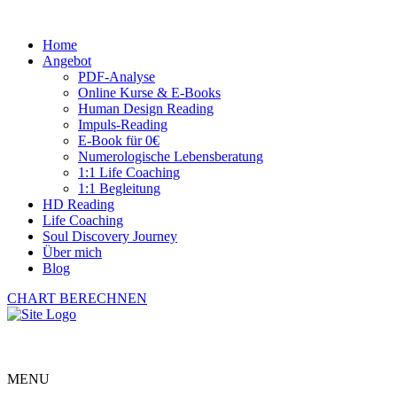
Home
Angebot
PDF-Analyse
Online Kurse & E-Books
Human Design Reading
Impuls-Reading
E-Book für 0€
Numerologische Lebensberatung
1:1 Life Coaching
1:1 Begleitung
HD Reading
Life Coaching
Soul Discovery Journey
Über mich
Blog
CHART BERECHNEN
MENU