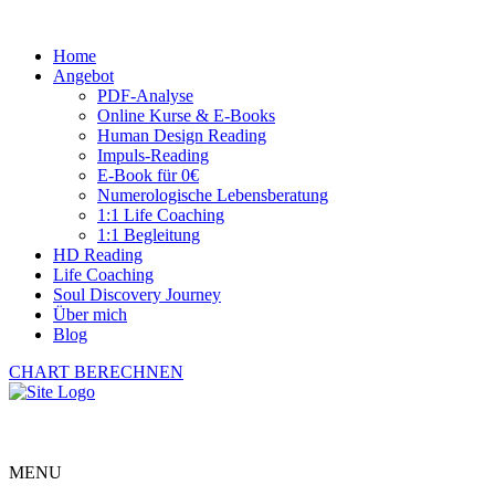
Home
Angebot
PDF-Analyse
Online Kurse & E-Books
Human Design Reading
Impuls-Reading
E-Book für 0€
Numerologische Lebensberatung
1:1 Life Coaching
1:1 Begleitung
HD Reading
Life Coaching
Soul Discovery Journey
Über mich
Blog
CHART BERECHNEN
MENU