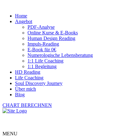
Home
Angebot
PDF-Analyse
Online Kurse & E-Books
Human Design Reading
Impuls-Reading
E-Book für 0€
Numerologische Lebensberatung
1:1 Life Coaching
1:1 Begleitung
HD Reading
Life Coaching
Soul Discovery Journey
Über mich
Blog
CHART BERECHNEN
MENU