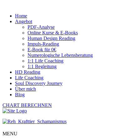
Home
Angebot
PDF-Analyse
Online Kurse & E-Books
Human Design Reading
Impuls-Reading
E-Book für 0€
Numerologische Lebensberatung
1:1 Life Coaching
1:1 Begleitung
HD Reading
Life Coaching
Soul Discovery Journey
Über mich
Blog
CHART BERECHNEN
MENU