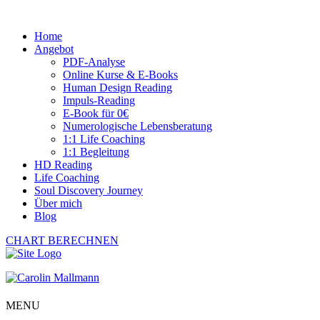
Home
Angebot
PDF-Analyse
Online Kurse & E-Books
Human Design Reading
Impuls-Reading
E-Book für 0€
Numerologische Lebensberatung
1:1 Life Coaching
1:1 Begleitung
HD Reading
Life Coaching
Soul Discovery Journey
Über mich
Blog
CHART BERECHNEN
MENU