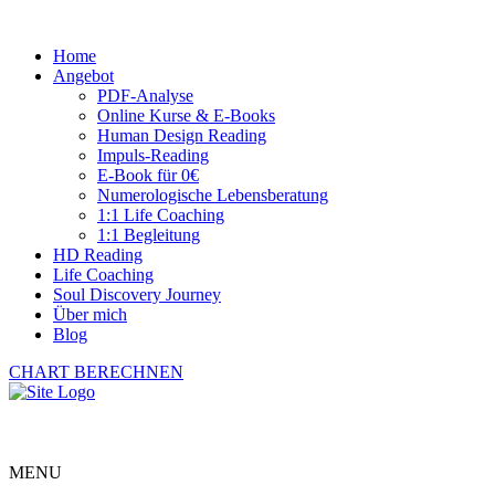
Home
Angebot
PDF-Analyse
Online Kurse & E-Books
Human Design Reading
Impuls-Reading
E-Book für 0€
Numerologische Lebensberatung
1:1 Life Coaching
1:1 Begleitung
HD Reading
Life Coaching
Soul Discovery Journey
Über mich
Blog
CHART BERECHNEN
MENU